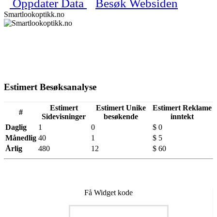
Oppdater Data
Besøk Websiden
Smartlookoptikk.no
Estimert Besøksanalyse
Estimert
Estimert Unike
Estimert Reklame
#
Sidevisninger
besøkende
inntekt
Daglig
1
0
$ 0
Månedlig
40
1
$ 5
Årlig
480
12
$ 60
Få Widget kode
Worth of Smartlookoptikk.no