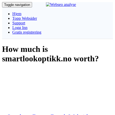
Toggle navigation
Hjem
Topp Websider
Support
Logg Inn
Gratis registrering
How much is
smartlookoptikk.no worth?
Få en detaljert analyse av websiden, algoritmisk kalkulasjon av
sidens pagerank, trafikk estimasjon, antall daglige besøkende og
sosial media status.
Estimert verdi av side
$ 880
Sist oppdatert 23rd July 2026 03:48:20 PM