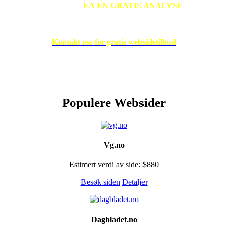
webportal?
FÅ EN GRATIS ANALYSE
Er det på tide med en ny webside eller oppdatere den gamle?
Kontakt oss for gratis websidetilbud
Populere Websider
Vg.no
Estimert verdi av side: $880
Besøk siden
Detaljer
Dagbladet.no