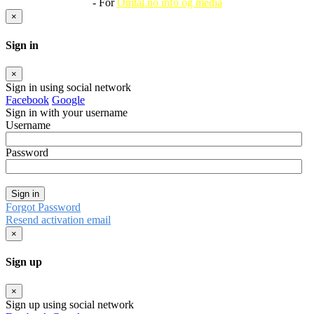
- For
Omtal.no info og media
×
Sign in
×
Sign in using social network
Facebook
Google
Sign in with your username
Username
Password
Sign in
Forgot Password
Resend activation email
×
Sign up
×
Sign up using social network