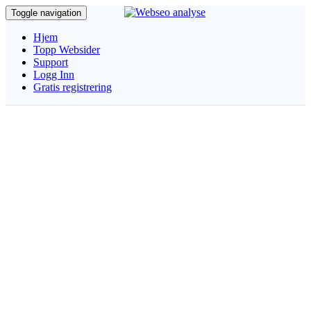
Toggle navigation
Hjem
Topp Websider
Support
Logg Inn
Gratis registrering
SEO | domenesjekk |
Websideanalyse
SEO Analyser websiden på sekunder og last ned rapporten som
PDF
Husk
at www. og ikke www kan gi forskjellige resultater..
Vennligst vent... Vi anlyserer din webside...
Ønsker du en profesjonell gjennomgang av din webside eller